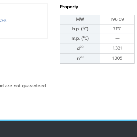
Property
MW
196.09
b.p. (℃)
71℃
m.p. (℃)
―
20
1.321
d
20
1.305
n
and are not guaranteed.