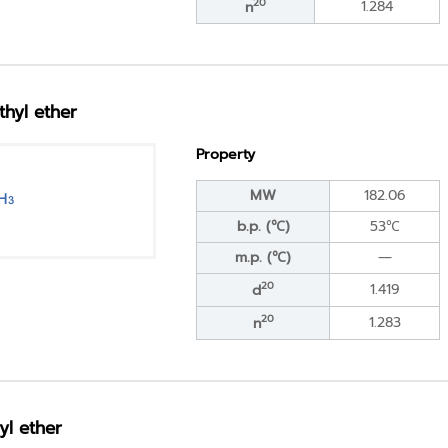
20
1.284
n
thyl ether
Property
MW
182.06
b.p. (℃)
53℃
m.p. (℃)
―
20
1.419
d
20
1.283
n
yl ether