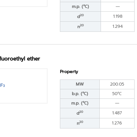
m.p. (℃)
―
20
1.198
d
20
1.294
n
ifluoroethyl ether
Property
MW
200.05
b.p. (℃)
50℃
m.p. (℃)
―
20
1.487
d
20
1.276
n