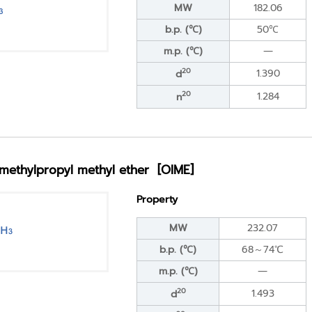
MW
182.06
b.p. (℃)
50℃
m.p. (℃)
―
20
1.390
d
20
1.284
n
romethylpropyl methyl ether [OIME]
Property
MW
232.07
b.p. (℃)
68～74℃
m.p. (℃)
―
20
1.493
d