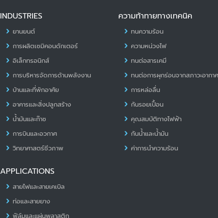
INDUSTRIES
ความท้าทายทางเทคนิค
ยานยนต์
ทนความร้อน
การผลิตเซมิคอนดักเตอร์
ความหน่วงไฟ
อิเล็กทรอนิกส์
ทนต่อสารเคมี
การบริหารจัดการด้านพลังงาน
ทนต่อการผุกร่อนจากสภาวะอากา
บ้านและที่พักอาศัย
การหล่อลื่น
อาคารและสิ่งปลูกสร้าง
กันรอยเปื้อน
น้ำมันและก๊าซ
คุณสมบัติทางไฟฟ้า
การบินและอวกาศ
กันน้ำและน้ำมัน
วิทยาศาสตร์ชีวภาพ
ค่าการนำความร้อน
APPLICATIONS
สายไฟและสายเคเบิล
ท่อและสายยาง
ฟิล์มและแผ่นพลาสติก