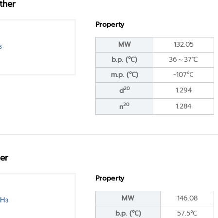
ether
Property
MW
132.05
b.p. (℃)
36～37℃
m.p. (℃)
-107℃
20
1.294
d
20
1.284
n
her
Property
MW
146.08
b.p. (℃)
57.5℃