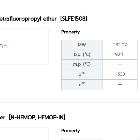
-tetrafluoropropyl ether [SLFE1508]
Property
MW
232.07
b.p. (℃)
92℃
m.p. (℃)
―
20
1.533
d
20
―
n
ther [N-HFMOP, HFMOP-IN]
Property