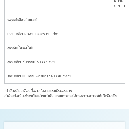
ETFE、E
CPT、PC
ฟลูออโรอีลาสโตเมอร์
เรซินเคลือบผิวงานและสารเติมแต่ง*
สารกันน้ำและน้ำมัน
สารเคลือบกันรอยเปื้อน OPTOOL
สารเคลือบแบบคอนฟอร์มอลกลุ่ม OPTOACE
*ค่าวัดฟิล์มเคลือบที่ผสมกันสารเร่งแข็งของยาง
ค่าข้างต้นเป็นเพียงตัวอย่างเท่านั้น อาจแตกต่างไปตามสถานการณ์ที่เกิดขึ้นจริง