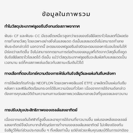
ข้อมูลในภาพรวม
ทำไมวัสดุประเภทฟลูออรีนจึงทนต่อสภาพอากาศ
พันธะ CF และพันธะ CC มีแรงยึดเหนี่ยวสูงกว่าแรงของรังสีอัลตราไวโอเลตที่มีผลต่อ
การทำลายวัสดุ โดยเฉพาะอย่างยิ่งในแสงแดด ดังนั้นแสงแดดจึงไม่สามารถทำลาย
พันธะดังกล่าวได้ นอกจากนี้ อะตอมของฟลูออรีนยังปิดอะตอมของคาร์บอนโดยไม่ให้
มีช่องว่างเกิดขึ้น จึงไม่สามารถทดแทนการต่อต้านของอนุมูลที่เกิดจากวัสดุอื่นซึ่งดูด
ซับรังสีอัลตราไวโอเลตได้ ดังนั้น แม้ว่าวัสดุประเภทฟลูออรีนจะสัมผัสกับแสงแดดเป็น
เวลานาน แต่ก็คงสภาพเช่นเดียวกับสถานะเริ่มต้นไว้ได้
ทางเลือกที่ตอบโจทย์ความต้องการฟิล์มกันรังสียูวีและแผ่นกันซึมหลังคา
การใช้ผลิตภัณฑ์กลุ่ม NEOFLON โดยเฉพาะพอลิเมอร์ ETFE มาผลิตเป็นแผ่นกันซึม
หลังคา และฟิล์มติดเรือนกระจกได้รับความนิยมทั่วโลก เนื่องจากการใช้งานดังกล่าว
ต้องการคุณสมบัติด้านความทนทานต่อสภาพแวดล้อมกลางแจ้งที่รุนแรงและยาวนาน
การปรับปรุงประสิทธิภาพของเซลล์แสงอาทิตย์
เนื่องจากแรงดันไฟฟ้าที่สูงขึ้นและอายุการใช้งานที่ยาวนานขึ้น แผ่นรองหลังของเซลล์
แสงอาทิตย์จึงมีบทบาทสำคัญต่อการทำงานของเซลล์แสงอาทิตย์ ไม่เพียงป้องกัน
รังสียูวีให้แก่ส่วนประกอบอื่น ๆ ที่เหลือเท่านั้น แต่ยังช่วยเพิ่มคุณสมบัติในการปกป้อง