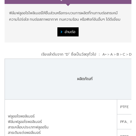
ฟิล์มฟลูออโรโพลิเมอร์ให้ชิ้นส่วนหรือกระบวนการผลิตที่ทนทานต่อสารเคมี
ความโปร่งใส ทนต่อสภาพอากาศ ทนความร้อน หรือฟังก์ชันอื่นๆ ได้ดีเยี่ยม
อ่านต่อ
เรียงลำดับจาก "D” ซึ่งเป็นวัสดุทั่วไป ： A+＞A＞B＞C＞D
ผลิตภัณฑ์
PTFE
ฟลูออโรพอลิเมอร์
ฟิล์มฟลูออโรพอลิเมอร์
PFA、FE
สารเคลือบประเภทฟลูออรีน
สารเติมแต่งพอลีเมอร์