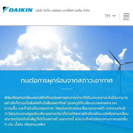
บริษัท ไดกิ้น เคมิคอล เซาท์อีสท์ เอเชีย จำกัด
ทนต่อการผุกร่อนจากสภาวะอากาศ
ฟิล์มหรือสารเคลือบพลาสติกที่ทนต่อสภาพอากาศนำมาใช้กับงานกลางแจ้งได้มากมาย
อย่างไรก็ตามเมื่อสัมผัสกับรังสีแสงอาทิตย์ อุณหภูมิที่เปลี่ยนแปลงตลอดเวลา
ความชื้น และก๊าซในชั้นบรรยากาศ วัสดุดังกล่าวย่อมเสื่อมคุณภาพได้ เราทราบกันดี
ว่าวัสดุประเภทฟลูออรีนเพียงอย่างเดียวก็ช่วยให้พลาสติกอีลาสโตเมอร์หรือสารเคลือบ
สามารถป้องกันรังสียูวีได้เป็นอย่างดี นอกจากนี้ ยังรวมถึงปัจจัยคุกคามภายนอกอื่น
ๆ เช่น น้ำฝน หรือสารมลพิษ