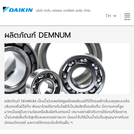
บริษัท ไดกิ้น เคมิคอล เซาท์อีสท์ เอเชีย จำกัด
ผลิตภัณฑ์ DEMNUM
ผลิตภัณฑ์ DEMNUM เป็นน้ำมันเพอร์ฟลูออโรพอลิเมอร์ที่มีโครงสร้างโมเลกุลแบบเชิง
เส้นตรงซึ่งมีโซ่กิ่ง พัฒนาโดยใช้เทคโนโลยีที่เป็นลิขสิทธิ์ของไดกิ้น มีความคงที่สูง
มากเมื่ออยู่ในความร้อนหรือสัมผัสกับสารเคมี เหมาะอย่างยิ่งกับการใช้งานที่ต้องการ
น้ำมันหล่อลื่นที่บริสุทธิ์และสะอาดอย่างมาก นิยมนำไปใช้เป็นน้ำมันปั๊มสุญญากาศในเซ
มิคอนดักเตอร์ และการใช้งานระดับสำคัญอื่น ๆ