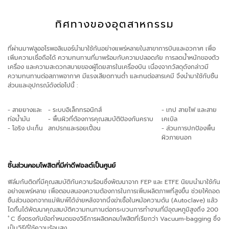
ทิศทางของอุตสาหกรรม
ที่ผ่านมาฟลูออโรพอลิเมอร์นำมาใช้กันอย่างแพร่หลายในสาขาการบินและอวกาศ เพื่อ
เพิ่มความเชื่อถือได้ ความทนทานที่มาพร้อมกับความปลอดภัย การลดน้ำหนักของตัว
เครื่อง และความสะดวกสบายของผู้โดยสารในเครื่องบิน เนื่องจากวัสดุดังกล่าวมี
ความทนทานต่อสภาพอากาศ มีแรงเสียดทานต่ำ และทนต่อสารเคมี จึงนำมาใช้กับชิ้น
ส่วนและอุปกรณ์ดังต่อไปนี้ :
- สายยางและ
- ระบบอิเล็กทรอนิกส์
- เทป สายไฟ และสาย
ท่อน้ำมัน
- พื้นผิวที่ต้องการคุณสมบัติป้องกันคราบ
เคเบิล
- โอริง ปะเก็น
สกปรกและรอยเปื้อน
- ส่วนการปกป้องพื้น
ผิวภายนอก
ชิ้นส่วนคอมโพสิตที่มีค่าดีฟอลต์เป็นศูนย์
ฟิล์มกันติดที่มีคุณสมบัติกันความร้อนซึ่งพัฒนาจาก FEP และ ETFE นิยมนำมาใช้กัน
อย่างแพร่หลาย เพื่อตอบสนองความต้องการในการเพิ่มผลิตภาพที่สูงขึ้น ช่วยให้ถอด
ชิ้นส่วนออกจากแม่พิมพ์ได้ง่ายหลังจากนึ่งฆ่าเชื้อในหม้อความดัน (Autoclave) แล้ว
ไดกิ้นได้พัฒนาคุณสมบัติความทนทานต่อกระบวนการทำงานที่มีอุณหภูมิสูงถึง 200
ﾟC ซึ่งตรงกับข้อกำหนดของวิธีการผลิตคอมโพสิตที่เรียกว่า Vacuum-bagging ซึ่ง
เป็นวิธีที่ใช้ความร้อนสูง