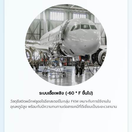
ระบบเชื้อเพลิง (-60 ° F ขึ้นไป)
วัสดุซีลปิดผนึกฟลูออโรอีลาสเตอร์โมกลุ่ม FKM เหมาะกับการใช้งานใน
อุณหภูมิสูง พร้อมกับมีความทนทานต่อสารเคมีที่ดีเยี่ยมเป็นระยะเวลานาน