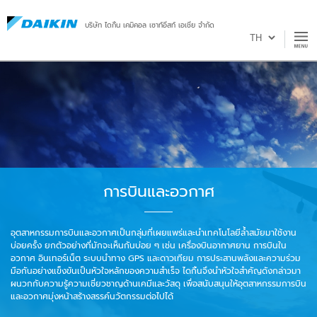
บริษัท ไดกิ้น เคมิคอล เซาท์อีสท์ เอเชีย จำกัด
การบินและอวกาศ
อุตสาหกรรมการบินและอวกาศเป็นกลุ่มที่เผยแพร่และนำเทคโนโลยีล้ำสมัยมาใช้งาน
บ่อยครั้ง ยกตัวอย่างที่มักจะเห็นกันบ่อย ๆ เช่น เครื่องบินอากาศยาน การบินใน
อวกาศ อินเทอร์เน็ต ระบบนำทาง GPS และดาวเทียม การประสานพลังและความร่วม
มือกันอย่างแข็งขันเป็นหัวใจหลักของความสำเร็จ ไดกิ้นจึงนำหัวใจสำคัญดังกล่าวมา
ผนวกกับความรู้ความเชี่ยวชาญด้านเคมีและวัสดุ เพื่อสนับสนุนให้อุตสาหกรรมการบิน
และอวกาศมุ่งหน้าสร้างสรรค์นวัตกรรมต่อไปได้