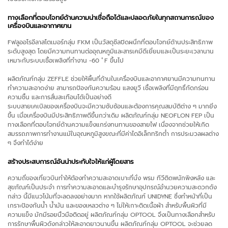
ทางเลือกที่ตอบโจทย์ด้านความน่าเชื่อถือได้และปลอดภัยในทุกสถานการณ์ของ
เครื่องบินและอากาศยาน
Fฟลูออโรอีลาสโตเมอร์กลุ่ม FKM เป็นวัสดุซีลปิดผนึกที่ตอบโจทย์ด้านประสิทธิภาพ
ระดับสูงสุด โดยมีความทนทานต่ออุณหภูมิและสารเคมีดีเยี่ยมและเป็นระยะเวลานาน
เหมาะกับระบบเชื้อเพลิงที่ทำงาน -60 ﾟF ขึ้นไป
ผลิตภัณฑ์กลุ่ม ZEFFLE ช่วยให้พื้นที่ด้านในเครื่องบินและอากาศยานมีความทนทาน
ทำความสะอาดง่าย สามารถป้องกันความร้อน แสงยูวี เชื้อเพลิงที่มีฤทธิ์กัดกร่อน
ความชื้น และการสั่นสะเทือนได้เป็นอย่างดี
ระบบสายเคเบิลของเครื่องบินจะมีความซับซ้อนและต้องการคุณสมบัติต่าง ๆ มากยิ่ง
ขึ้น เมื่อเครื่องบินมีประสิทธิภาพดีขึ้นกว่าเดิม ผลิตภัณฑ์กลุ่ม NEOFLON FEP เป็น
ทางเลือกที่ตอบโจทย์ด้านความแข็งแกร่งทนทานของสายไฟ เนื่องจากช่วยให้เกิด
สมรรถภาพการทำงานแม้ในอุณหภูมิสูงขณะที่มีค่าไดอิเล็กทริกต่ำ การประมวลผลต่าง
ๆ จึงทำได้ง่าย
สร้างประสบการณ์อันน่าประทับใจให้แก่ผู้โดยสาร
ความถี่ของเที่ยวบินทำให้ต้องทำความสะอาดเบาะที่นั่ง พรม ทีวีติดพนักพิงหลัง และ
สุขภัณฑ์เป็นประจำ การทำความสะอาดและบำรุงรักษาอุปกรณ์อำนวยความสะดวกดัง
กล่าว นี้มีแนวโน้มที่จะลดลงอย่างมาก หากใช้ผลิตภัณฑ์ UNIDYNE ซึ่งทำหน้าที่เป็น
เกราะป้องกันน้ำ น้ำมัน และของเหลวต่าง ๆ ไม่ให้เกาะติดเนื้อผ้า สำหรับพื้นผิวที่มี
ความแข็ง มักมีรอยนิ้วมือติดอยู่ ผลิตภัณฑ์กลุ่ม OPTOOL จึงเป็นทางเลือกสำหรับ
การรักษาพื้นผิวดังกล่าวให้สะอาดยาวนานขึ้น ผลิตภัณฑ์กลุ่ม OPTOOL จะช่วยลด