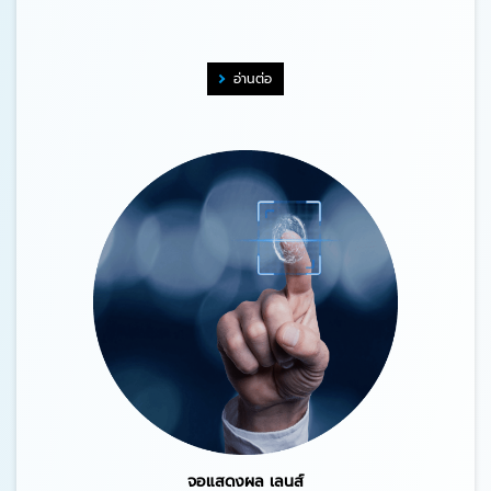
อ่านต่อ
จอแสดงผล เลนส์