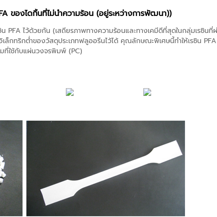
FA ของไดกิ้นที่ไม่นำความร้อน (อยู่ระหว่างการพัฒนา))
เรซิน PFA ไว้ด้วยกัน (เสถียรภาพทางความร้อนและทางเคมีดีที่สุดในกลุ่มเรซิน
อิเล็กทริกต่ำของวัสดุประเภทฟลูออรีนไว้ได้ คุณลักษณะพิเศษนี้ทำให้เรซิน PF
ล์มที่ใช้กับแผ่นวงจรพิมพ์ (PC)