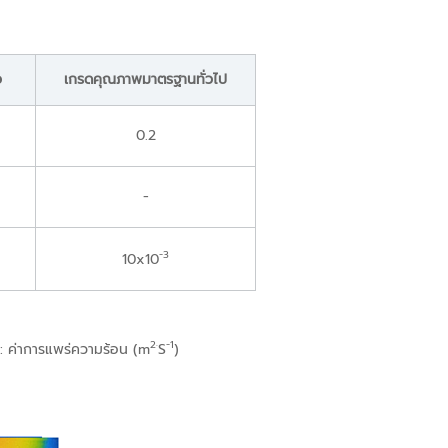
้ว
เกรดคุณภาพมาตรฐานทั่วไป
0.2
-
-3
10x10
2·
-1
α: ค่าการแพร่ความร้อน (m
S
)