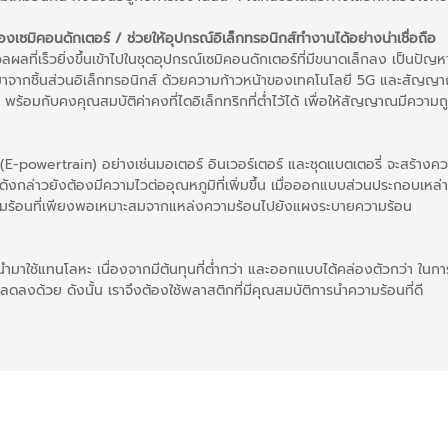
เซมิคอนดักเตอร์ / ช่วยให้อุปกรณ์อิเล็กทรอนิกส์ทำงานได้อย่างน่าเชื่อถือ
ที่เร็วยิ่งขึ้นเข้าไปในชุดอุปกรณ์เซมิคอนดักเตอร์ที่มีขนาดเล็กลง เป็นปัญ
จากชิ้นส่วนอิเล็กทรอนิกส์ ด้วยความก้าวหน้าของเทคโนโลยี 5G และสัญญาณคว
พร้อมกับคงคุณสมบัติค่าคงที่ไดอิเล็กทริกที่ต่ำไว้ได้ เพื่อให้สัญญาณมีความ
E-powertrain) อย่างเช่นมอเตอร์ อินเวอร์เตอร์ และชุดแบตเตอรี่ จะสร้างคว
ล่าวยังต้องมีความไวต่ออุณหภูมิที่เพิ่มขึ้น เมื่อออกแบบส่วนประกอบเหล่
ความร้อนที่เพียงพอเหมาะสมจากแหล่งความร้อนไปยังแผงระบายความร้อน
นำมาใช้แทนโลหะ เนื่องจากมีต้นทุนที่ต่ำกว่า และออกแบบได้คล่องตัวกว่า ใน
ดลงด้วย ดังนั้น เราจึงต้องใช้พลาสติกที่มีคุณสมบัติการนำความร้อนที่ดี