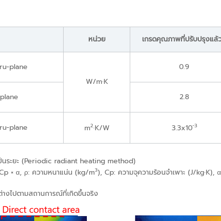
หน่วย
เกรดคุณภาพที่ปรับปรุงแล
ru-plane
0.9
W/m·K
-plane
2.8
2
-3
ru-plane
m
·K/W
3.3x10
าเป็นระยะ (Periodic radiant heating method)
3
 Cp × α, ρ: ความหนาแน่น (kg/m
), Cp: ความจุความร้อนจำเพาะ (J/kg·K), 
ต่างไปตามสถานการณ์ที่เกิดขึ้นจริง