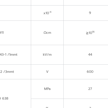
-4
9
x10
16
911
Ωcm
≧10
43-1 /1mmt
kV/m
44
12 /3mmt
V
600
MPa
27
D 638