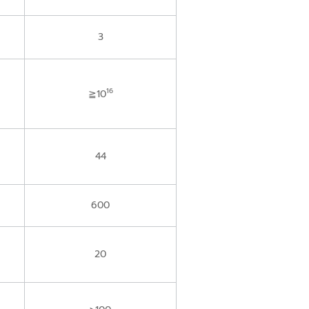
3
16
≧10
44
600
20