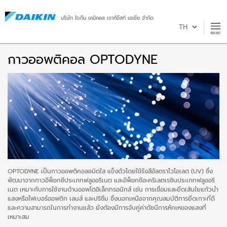
บริษัท ไดกิ้น เคมิคอล เซาท์อีสท์ เอเชีย จำกัด
กาวออพติคอล OPTODYNE
OPTODYNE เป็นกาวออพติคอลชนิดใส แข็งตัวโดยใช้รังสีอัลตราไวโอเลต (UV) ซึ่ง
พัฒนาจากกาวอีพ็อกซีประเภทฟลูออริเนต และอีพ็อกซีอะคริเลตเรซินประเภทฟลูออริ
เนต เหมาะกับการใช้งานด้านออพโตอิเล็กทรอนิกส์ เช่น การเชื่อมและยึดเส้นใยแก้วนำ
แสงหรือไฟเบอร์ออพติก เลนส์ และปริซึม ซึ่งนอกเหนือจากคุณสมบัติการยึดเกาะที่ดี
และความสามารถในการทำงานแล้ว ยังต้องมีการจับคู่ค่าดัชนีการหักเหของแสงที่
เหมาะสม